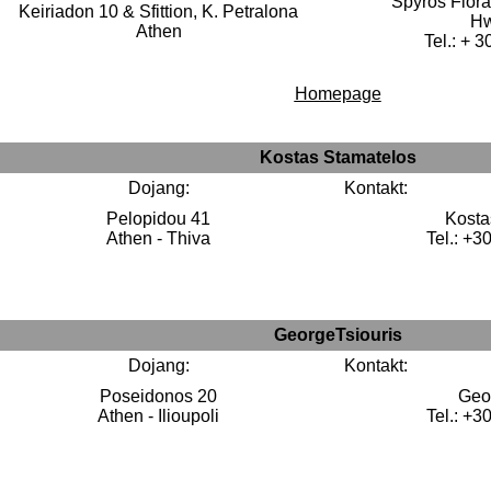
Spyros Flora
Keiriadon 10 & Sfittion, K. Petralona
H
Athen
Tel.: + 
Homepage
Kostas Stamatelos
Dojang:
Kontakt:
Pelopidou 41
Kosta
Athen - Thiva
Tel.: +3
GeorgeTsiouris
Dojang:
Kontakt:
Poseidonos 20
Geo
Athen - Ilioupoli
Tel.: +3