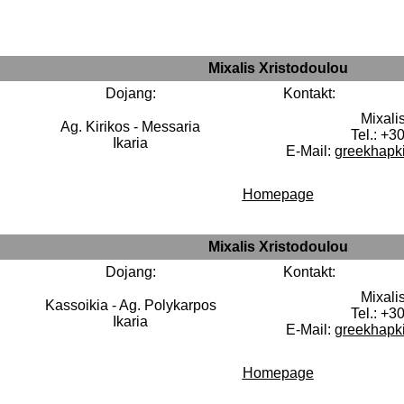
Mixalis Xristodoulou
Dojang:
Kontakt:
Mixali
Ag. Kirikos - Messaria
Tel.: +3
Ikaria
E-Mail:
greekhapk
Homepage
Mixalis Xristodoulou
Dojang:
Kontakt:
Mixali
Kassoikia - Ag. Polykarpos
Tel.: +3
Ikaria
E-Mail:
greekhapk
Homepage