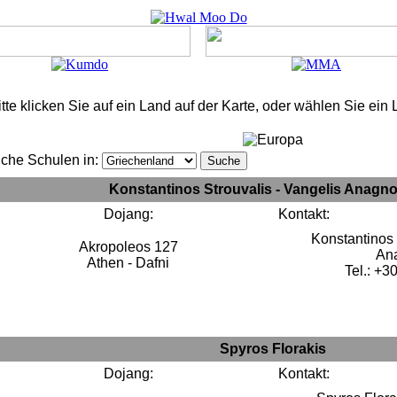
itte klicken Sie auf ein Land auf der Karte, oder wählen Sie ein
che Schulen in:
Konstantinos Strouvalis - Vangelis Anagno
Dojang:
Kontakt:
Konstantinos 
Akropoleos 127
Ana
Athen - Dafni
Tel.: +3
Spyros Florakis
Dojang:
Kontakt: