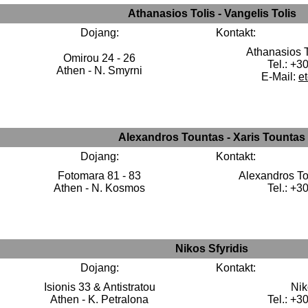
Athanasios Tolis - Vangelis Tolis
Dojang:
Kontakt:
Athanasios To
Omirou 24 - 26
Tel.: +3
Athen - N. Smyrni
E-Mail:
e
Alexandros Tountas - Xaris Tountas
Dojang:
Kontakt:
Fotomara 81 - 83
Alexandros To
Athen - N. Kosmos
Tel.: +3
Nikos Sfyridis
Dojang:
Kontakt:
Isionis 33 & Antistratou
Nik
Athen - K. Petralona
Tel.: +3