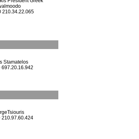
kis President Greek
walmoodo
30 210.34.22.065
s Stamatelos
0 697.20.16.942
rgeTsiouris
0 210.97.60.424